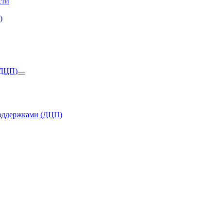
сти
)
(ДЦП)
поддержками (ДЦП)