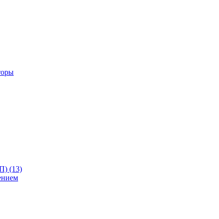
торы
) (13)
ением