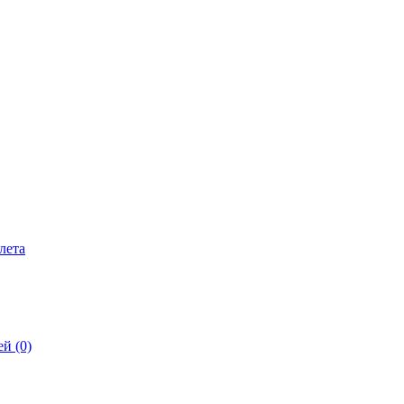
лета
й (0)