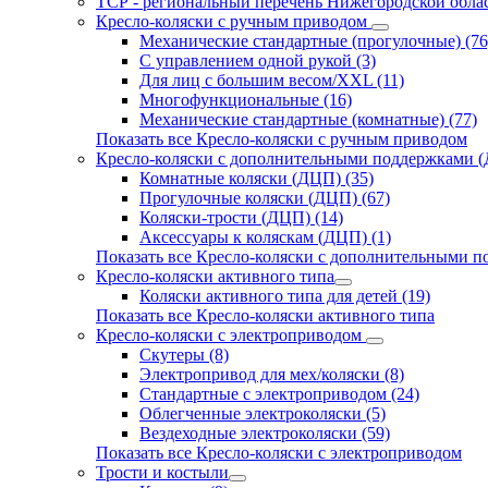
ТСР - региональный перечень Нижегородской обла
Кресло-коляски с ручным приводом
Механические стандартные (прогулочные) (76
С управлением одной рукой (3)
Для лиц с большим весом/XXL (11)
Многофункциональные (16)
Механические стандартные (комнатные) (77)
Показать все Кресло-коляски с ручным приводом
Кресло-коляски с дополнительными поддержками 
Комнатные коляски (ДЦП) (35)
Прогулочные коляски (ДЦП) (67)
Коляски-трости (ДЦП) (14)
Аксессуары к коляскам (ДЦП) (1)
Показать все Кресло-коляски с дополнительными 
Кресло-коляски активного типа
Коляски активного типа для детей (19)
Показать все Кресло-коляски активного типа
Кресло-коляски с электроприводом
Скутеры (8)
Электропривод для мех/коляски (8)
Стандартные с электроприводом (24)
Облегченные электроколяски (5)
Вездеходные электроколяски (59)
Показать все Кресло-коляски с электроприводом
Трости и костыли