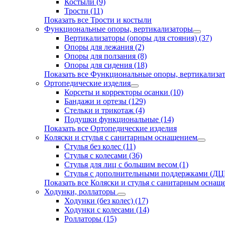
Костыли (9)
Трости (11)
Показать все Трости и костыли
Функциональные опоры, вертикализаторы
Вертикализаторы (опоры для стояния) (37)
Опоры для лежания (2)
Опоры для ползания (8)
Опоры для сидения (18)
Показать все Функциональные опоры, вертикализа
Ортопедические изделия
Корсеты и корректоры осанки (10)
Бандажи и ортезы (129)
Стельки и трикотаж (4)
Подушки функциональные (14)
Показать все Ортопедические изделия
Коляски и стулья с санитарным оснащением
Стулья без колес (11)
Стулья с колесами (36)
Стулья для лиц с большим весом (1)
Стулья с дополнительными поддержками (ДЦП
Показать все Коляски и стулья с санитарным оснащ
Ходунки, роллаторы
Ходунки (без колес) (17)
Ходунки с колесами (14)
Роллаторы (15)