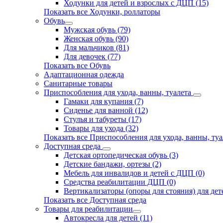
Ходунки для детей и взрослых с ДЦП (15)
Показать все Ходунки, роллаторы
Обувь
Мужская обувь (79)
Женская обувь (90)
Для мальчиков (81)
Для девочек (77)
Показать все Обувь
Адаптационная одежда
Санитарные товары
Приспособления для ухода, ванны, туалета
Гамаки для купания (7)
Сиденье для ванной (12)
Стулья и табуреты (17)
Товары для ухода (32)
Показать все Приспособления для ухода, ванны, туа
Доступная среда
Детская ортопедическая обувь (3)
Детские бандажи, ортезы (2)
Мебель для инвалидов и детей с ДЦП (0)
Средства реабилитации ДЦП (0)
Вертикализаторы (опоры для стояния) для дете
Показать все Доступная среда
Товары для реабилитации
Автокресла для детей (11)