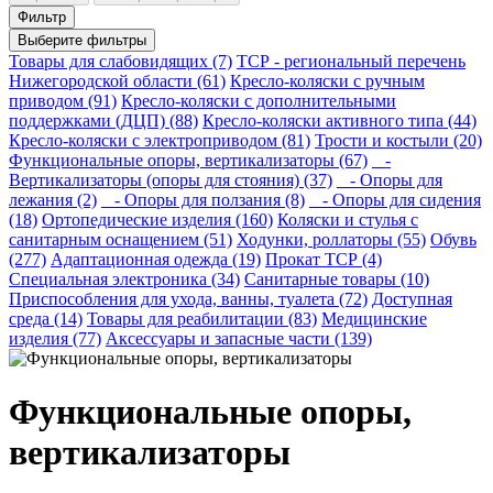
Фильтр
Выберите фильтры
Товары для слабовидящих (7)
ТСР - региональный перечень
Нижегородской области (61)
Кресло-коляски с ручным
приводом (91)
Кресло-коляски с дополнительными
поддержками (ДЦП) (88)
Кресло-коляски активного типа (44)
Кресло-коляски с электроприводом (81)
Трости и костыли (20)
Функциональные опоры, вертикализаторы (67)
-
Вертикализаторы (опоры для стояния) (37)
- Опоры для
лежания (2)
- Опоры для ползания (8)
- Опоры для сидения
(18)
Ортопедические изделия (160)
Коляски и стулья с
санитарным оснащением (51)
Ходунки, роллаторы (55)
Обувь
(277)
Адаптационная одежда (19)
Прокат ТСР (4)
Специальная электроника (34)
Санитарные товары (10)
Приспособления для ухода, ванны, туалета (72)
Доступная
среда (14)
Товары для реабилитации (83)
Медицинские
изделия (77)
Аксессуары и запасные части (139)
Функциональные опоры,
вертикализаторы