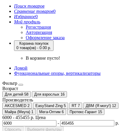
Поиск товаров
Сравнение товаров
0
Избранное
0
Мой профиль
Регистрация
Авторизация
Оформление заказа
Корзина покупок
0 товар(ов) - 0.00 р.
В корзине пусто!
Домой
Функциональные опоры, вертикализаторы
Фильтр
Возраст
Для детей
58
Для взрослых
16
Производитель
AKCESMED
2
EasyStand Zing
5
RT
7
ДВМ (Я могу!)
12
Майра (Meyra)
1
Мега-Оптим
6
Протекс-Гарант
15
6000
-
455455
р.
Цена
-
р.
Сбросить
Выберите фильтры