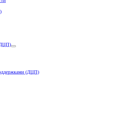
сти
)
(ДЦП)
поддержками (ДЦП)