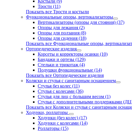
Костыли (9)
Трости (11)
Показать все Трости и костыли
Функциональные опоры, вертикализаторы
Вертикализаторы (опоры для стояния) (37)
Опоры для лежания (2)
Опоры для ползания (8)
Опоры для сидения (18)
Показать все Функциональные опоры, вертикализа
Ортопедические изделия
Корсеты и корректоры осанки (10)
Бандажи и ортезы (129)
Стельки и трикотаж (4)
Подушки функциональные (14)
Показать все Ортопедические изделия
Коляски и стулья с санитарным оснащением
Стулья без колес (11)
Стулья с колесами (36)
Стулья для лиц с большим весом (1)
Стулья с дополнительными поддержками (ДЦП
Показать все Коляски и стулья с санитарным оснащ
Ходунки, роллаторы
Ходунки (без колес) (17)
Ходунки с колесами (14)
Роллаторы (15)