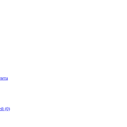
лета
й (0)