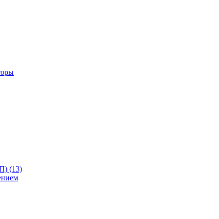
торы
) (13)
ением