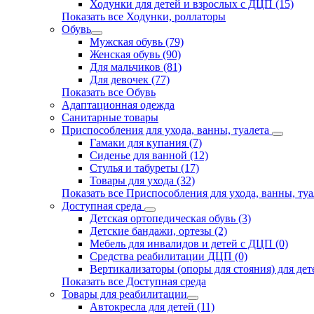
Ходунки для детей и взрослых с ДЦП (15)
Показать все Ходунки, роллаторы
Обувь
Мужская обувь (79)
Женская обувь (90)
Для мальчиков (81)
Для девочек (77)
Показать все Обувь
Адаптационная одежда
Санитарные товары
Приспособления для ухода, ванны, туалета
Гамаки для купания (7)
Сиденье для ванной (12)
Стулья и табуреты (17)
Товары для ухода (32)
Показать все Приспособления для ухода, ванны, туа
Доступная среда
Детская ортопедическая обувь (3)
Детские бандажи, ортезы (2)
Мебель для инвалидов и детей с ДЦП (0)
Средства реабилитации ДЦП (0)
Вертикализаторы (опоры для стояния) для дете
Показать все Доступная среда
Товары для реабилитации
Автокресла для детей (11)