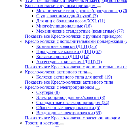
ТСР - региональный перечень Нижегородской обла
Кресло-коляски с ручным приводом
Механические стандартные (прогулочные) (76
С управлением одной рукой (3)
Для лиц с большим весом/XXL (11)
Многофункциональные (16)
Механические стандартные (комнатные) (77)
Показать все Кресло-коляски с ручным приводом
Кресло-коляски с дополнительными поддержками 
Комнатные коляски (ДЦП) (35)
Прогулочные коляски (ДЦП) (67)
Коляски-трости (ДЦП) (14)
Аксессуары к коляскам (ДЦП) (1)
Показать все Кресло-коляски с дополнительными 
Кресло-коляски активного типа
Коляски активного типа для детей (19)
Показать все Кресло-коляски активного типа
Кресло-коляски с электроприводом
Скутеры (8)
Электропривод для мех/коляски (8)
Стандартные с электроприводом (24)
Облегченные электроколяски (5)
Вездеходные электроколяски (59)
Показать все Кресло-коляски с электроприводом
Трости и костыли