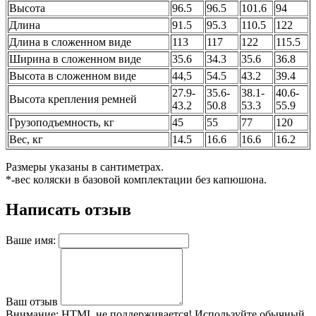
Высота
96.5
96.5
101.6
94
Длина
91.5
95.3
110.5
122
Длина в сложенном виде
113
117
122
115.5
Ширина в сложенном виде
35.6
34.3
35.6
36.8
Высота в сложенном виде
44,5
54.5
43.2
39.4
27.9-
35.6-
38.1-
40.6-
Высота крепления ремней
43.2
50.8
53.3
55.9
Грузоподъемность, кг
45
55
77
120
Вес, кг
14.5
16.6
16.6
16.2
Размеры указаны в сантиметрах.
*-вес коляски в базовой комплектации без капюшона.
Написать отзыв
Ваше имя:
Ваш отзыв
Внимание:
HTML не поддерживается! Используйте обычный