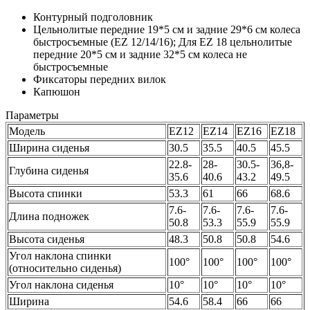
Контурный подголовник
Цельнолитые передние 19*5 см и задние 29*6 см колеса
быстросъемные (EZ 12/14/16); Для EZ 18 цельнолитые
передние 20*5 см и задние 32*5 см колеса не
быстросъемные
Фиксаторы передних вилок
Капюшон
Параметры
Модель
EZ12
EZ14
EZ16
EZ18
Ширина сиденья
30.5
35.5
40.5
45.5
22.8-
28-
30.5-
36,8-
Глубина сиденья
35.6
40.6
43.2
49.5
Высота спинки
53.3
61
66
68.6
7.6-
7.6-
7.6-
7.6-
Длина подножек
50.8
53.3
55.9
55.9
Высота сиденья
48.3
50.8
50.8
54.6
Угол наклона спинки
100°
100°
100°
100°
(относительно сиденья)
Угол наклона сиденья
10°
10°
10°
10°
Ширина
54.6
58.4
66
66