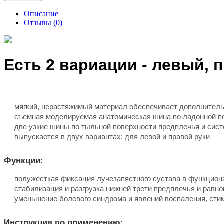
Описание
Отзывы (0)
Есть 2 вариации - левый, 
мягкий, нерастяжимый материал обеспечивает дополнител
съемная моделируемая анатомическая шина по ладонной по
две узкие шины по тыльной поверхности предплечья и сис
выпускается в двух вариантах: для левой и правой руки
Функции:
полужесткая фиксация лучезапястного сустава в функцио
стабилизация и разгрузка нижней трети предплечья и равн
уменьшение болевого синдрома и явлений воспаления, ст
Инструкция по применению: