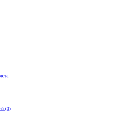
лета
й (0)