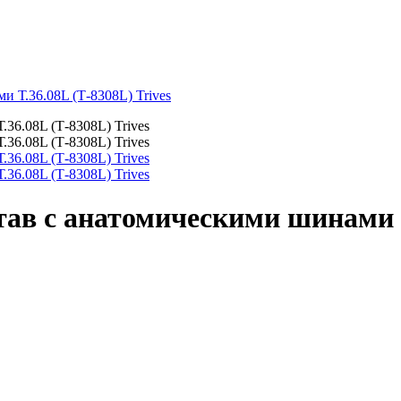
 Т.36.08L (Т-8308L) Trives
ав с анатомическими шинами Т.