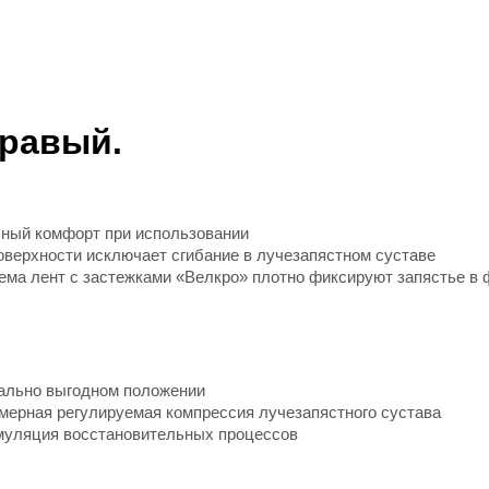
правый.
ьный комфорт при использовании
верхности исключает сгибание в лучезапястном суставе
тема лент с застежками «Велкро» плотно фиксируют запястье в
нально выгодном положении
омерная регулируемая компрессия лучезапястного сустава
имуляция восстановительных процессов