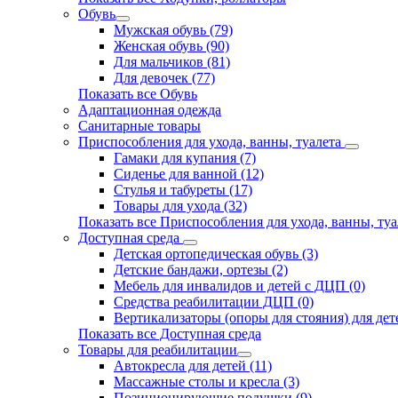
Обувь
Мужская обувь (79)
Женская обувь (90)
Для мальчиков (81)
Для девочек (77)
Показать все Обувь
Адаптационная одежда
Санитарные товары
Приспособления для ухода, ванны, туалета
Гамаки для купания (7)
Сиденье для ванной (12)
Стулья и табуреты (17)
Товары для ухода (32)
Показать все Приспособления для ухода, ванны, туа
Доступная среда
Детская ортопедическая обувь (3)
Детские бандажи, ортезы (2)
Мебель для инвалидов и детей с ДЦП (0)
Средства реабилитации ДЦП (0)
Вертикализаторы (опоры для стояния) для дете
Показать все Доступная среда
Товары для реабилитации
Автокресла для детей (11)
Массажные столы и кресла (3)
Позиционирующие подушки (9)