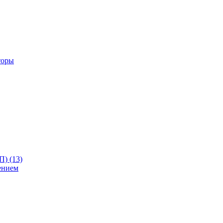
торы
) (13)
ением