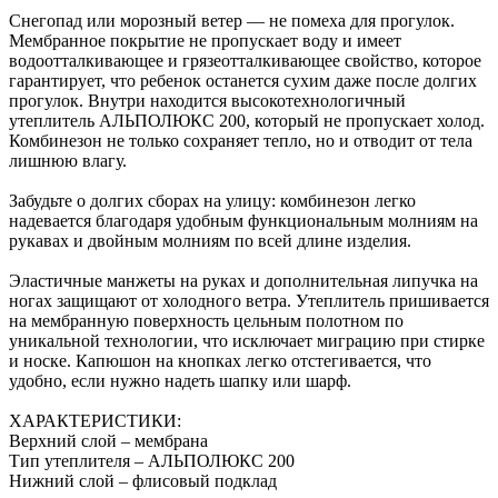
Снегопад или морозный ветер — не помеха для прогулок.
Мембранное покрытие не пропускает воду и имеет
водоотталкивающее и грязеотталкивающее свойство, которое
гарантирует, что ребенок останется сухим даже после долгих
прогулок. Внутри находится высокотехнологичный
утеплитель АЛЬПОЛЮКС 200, который не пропускает холод.
Комбинезон не только сохраняет тепло, но и отводит от тела
лишнюю влагу.
Забудьте о долгих сборах на улицу: комбинезон легко
надевается благодаря удобным функциональным молниям на
рукавах и двойным молниям по всей длине изделия.
Эластичные манжеты на руках и дополнительная липучка на
ногах защищают от холодного ветра. Утеплитель пришивается
на мембранную поверхность цельным полотном по
уникальной технологии, что исключает миграцию при стирке
и носке. Капюшон на кнопках легко отстегивается, что
удобно, если нужно надеть шапку или шарф.
ХАРАКТЕРИСТИКИ:
Верхний слой – мембрана
Тип утеплителя – АЛЬПОЛЮКС 200
Нижний слой – флисовый подклад