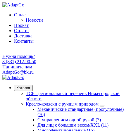
О нас
Новости
Прокат
Оплата
Доставка
Контакты
Нужна помощь?
8 (831) 212-90-50
Напишите нам
AdaptGo@bk.ru
Каталог
ТСР - региональный перечень Нижегородской
области
Кресло-коляски с ручным приводом
Механические стандартные (прогулочные)
(76)
С управлением одной рукой (3)
Для лиц с большим весом/XXL (11)
Многофункциональные (16)