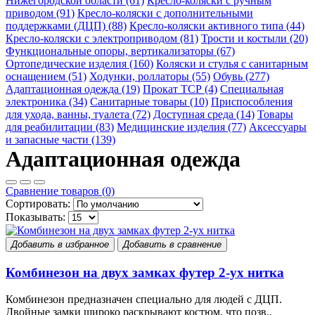
Нижегородской области (61)
Кресло-коляски с ручным
приводом (91)
Кресло-коляски с дополнительными
поддержками (ДЦП) (88)
Кресло-коляски активного типа (44)
Кресло-коляски с электроприводом (81)
Трости и костыли (20)
Функциональные опоры, вертикализаторы (67)
Ортопедические изделия (160)
Коляски и стулья с санитарным
оснащением (51)
Ходунки, роллаторы (55)
Обувь (277)
Адаптационная одежда (19)
Прокат ТСР (4)
Специальная
электроника (34)
Санитарные товары (10)
Приспособления
для ухода, ванны, туалета (72)
Доступная среда (14)
Товары
для реабилитации (83)
Медицинские изделия (77)
Аксессуары
и запасные части (139)
Адаптационная одежда
Сравнение товаров (0)
Сортировать:
Показывать:
Добавить в избранное
Добавить в сравнение
Комбинезон на двух замках футер 2-ух нитка
Комбинезон предназначен специально для людей с ДЦП.
Двойные замки широко раскрывают костюм, что позв..